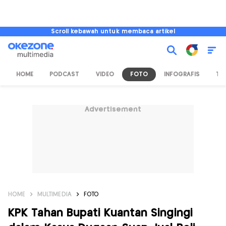
Scroll kebawah untuk membaca artikel
HOME
PODCAST
VIDEO
FOTO
INFOGRAFIS
TV
Advertisement
HOME
MULTIMEDIA
FOTO
KPK Tahan Bupati Kuantan Singingi