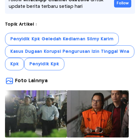
Follow
update berita terbaru setiap hari
Topik Artikel :
Penyidik Kpk Geledah Kediaman Silmy Karim
Kasus Dugaan Korupsi Pengurusan Izin Tinggal Wna
Kpk
Penyidik Kpk
Foto Lainnya