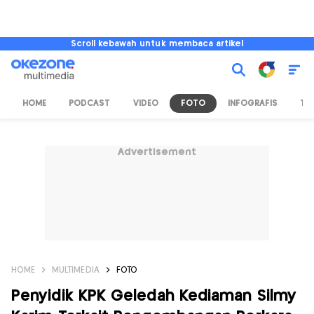
Scroll kebawah untuk membaca artikel
HOME
PODCAST
VIDEO
FOTO
INFOGRAFIS
TV
Advertisement
HOME
MULTIMEDIA
FOTO
Penyidik KPK Geledah Kediaman Silmy