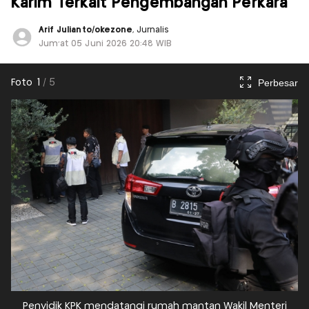
Karim Terkait Pengembangan Perkara
Arif Julianto/okezone
, Jurnalis
Jum'at 05 Juni 2026 20:48 WIB
Perbesar
Foto
1
/
5
Penyidik KPK mendatangi rumah mantan Wakil Menteri