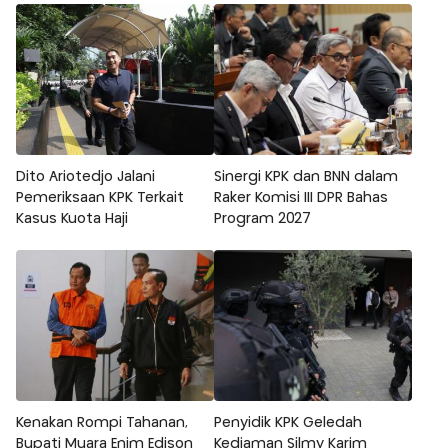
Dito Ariotedjo Jalani
Sinergi KPK dan BNN dalam
Pemeriksaan KPK Terkait
Raker Komisi III DPR Bahas
Kasus Kuota Haji
Program 2027
Kenakan Rompi Tahanan,
Penyidik KPK Geledah
Bupati Muara Enim Edison
Kediaman Silmy Karim