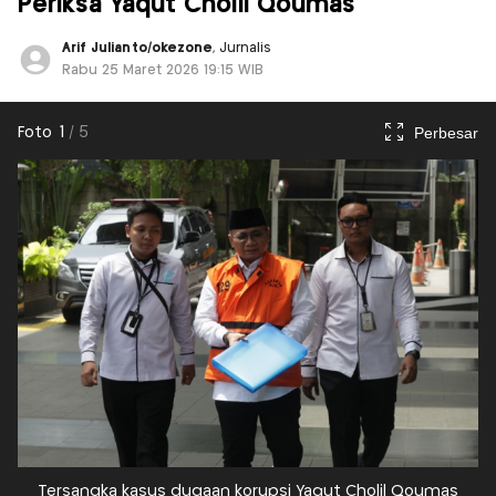
Periksa Yaqut Cholil Qoumas
Arif Julianto/okezone
, Jurnalis
Rabu 25 Maret 2026 19:15 WIB
Perbesar
Foto
1
/
5
Tersangka kasus dugaan korupsi Yaqut Cholil Qoumas