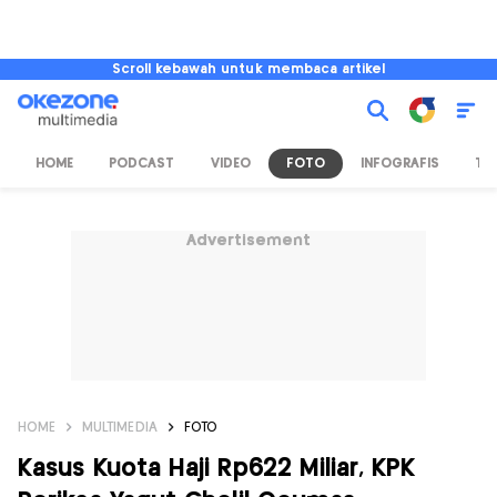
Scroll kebawah untuk membaca artikel
HOME
PODCAST
VIDEO
FOTO
INFOGRAFIS
TV
Advertisement
HOME
MULTIMEDIA
FOTO
Kasus Kuota Haji Rp622 Miliar, KPK