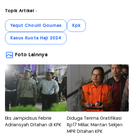
Topik Artikel :
Yaqut Choulil Qoumas
Kpk
Kasus Kuota Haji 2024
Foto Lainnya
Eks Jampidsus Febrie
Diduga Terima Gratifikasi
Adriansyah Ditahan di KPK
Rp17 Miliar, Mantan Sekjen
MPR Ditahan KPK