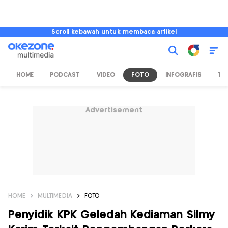
Scroll kebawah untuk membaca artikel
HOME
PODCAST
VIDEO
FOTO
INFOGRAFIS
TV
Advertisement
HOME
MULTIMEDIA
FOTO
Penyidik KPK Geledah Kediaman Silmy