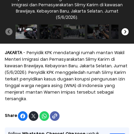
Imigrasi dan Pemasyarakatan Silmy Karim di kawasan
r
Brawijaya, Kebayoran Baru, Jakarta Selatan, Jumat
S
(5/6/2026).
JAKARTA
- Penyidik KPK mendatangi rumah mantan Wakil
Menteri Imigrasi dan Pemasyarakatan Silmy Karim di
kawasan Brawijaya, Kebayoran Baru, Jakarta Selatan, Jumat
(5/6/2026). Penyidik KPK menggeledah rumah Silmy Karim
terkait penyidikan kasus dugaan korupsi pengurusan izin
tinggal warga negara asing (WNA) di Indonesia yang
menjerat mantan Wamen Imipas tersebut sebagai
tersangka.
Share
Follow
WhatsApp Channel Okezone
untuk