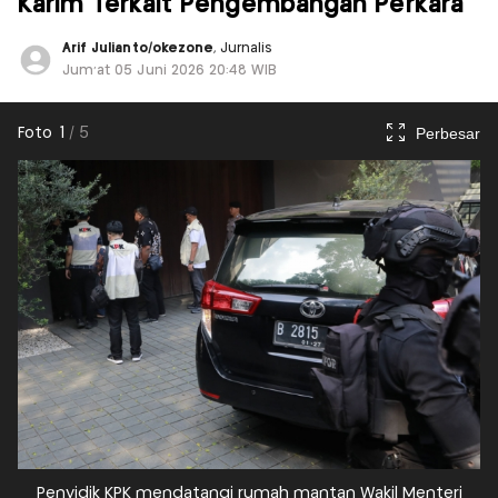
Karim Terkait Pengembangan Perkara
Arif Julianto/okezone
, Jurnalis
Jum'at 05 Juni 2026 20:48 WIB
Perbesar
Foto
1
/
5
Penyidik KPK mendatangi rumah mantan Wakil Menteri