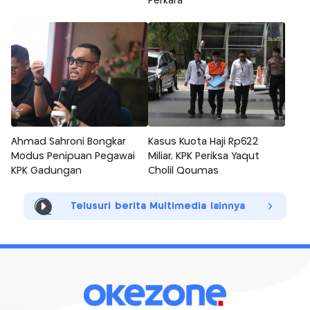
Perkara
Ahmad Sahroni Bongkar
Kasus Kuota Haji Rp622
Modus Penipuan Pegawai
Miliar, KPK Periksa Yaqut
KPK Gadungan
Cholil Qoumas
Telusuri berita Multimedia lainnya