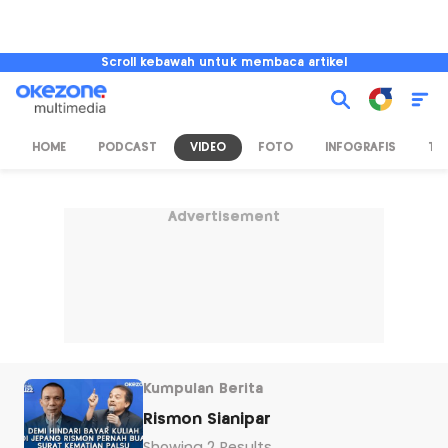
Scroll kebawah untuk membaca artikel
HOME
PODCAST
VIDEO
FOTO
INFOGRAFIS
TV
Advertisement
Kumpulan Berita
Rismon Sianipar