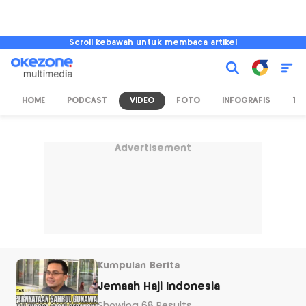
Scroll kebawah untuk membaca artikel
HOME
PODCAST
VIDEO
FOTO
INFOGRAFIS
TV
Advertisement
Kumpulan Berita
Jemaah Haji Indonesia