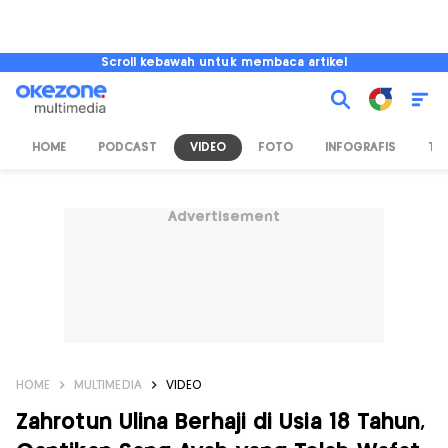
Scroll kebawah untuk membaca artikel
HOME
PODCAST
VIDEO
FOTO
INFOGRAFIS
TV
Advertisement
HOME
MULTIMEDIA
VIDEO
Zahrotun Ulina Berhaji di Usia 18 Tahun,