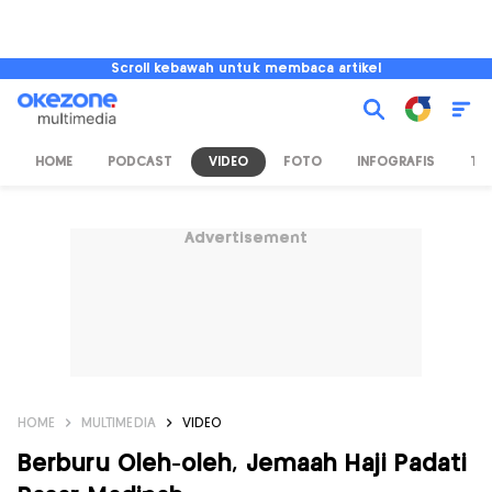
Scroll kebawah untuk membaca artikel
HOME
PODCAST
VIDEO
FOTO
INFOGRAFIS
TV
Advertisement
HOME
MULTIMEDIA
VIDEO
Berburu Oleh-oleh, Jemaah Haji Padati