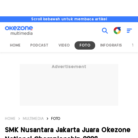
Scroll kebawah untuk membaca artikel
HOME
PODCAST
VIDEO
FOTO
INFOGRAFIS
TV
Advertisement
HOME
MULTIMEDIA
FOTO
SMK Nusantara Jakarta Juara Okezone