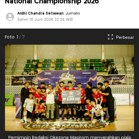
National Championship 2026
Aldhi Chandra Setiawan
, Jurnalis
Senin 15 Juni 2026 22:29 WIB
Perbesar
Foto
1
/
7
Pemimpin Redaksi Okezone Masirom menyerahkan piala