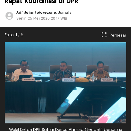
Rapat Koordinasi di DPR
Arif Julianto/okezone
, Jurnalis
Senin 25 Mei 2026 20:17 WIB
Perbesar
Foto
1
/
5
Wakil Ketua DPR Sufmi Dasco Ahmad (tengah) bersama
R