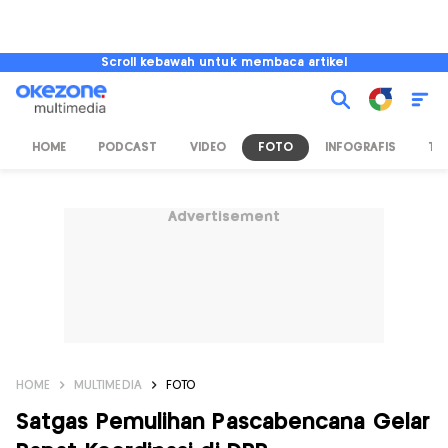
Scroll kebawah untuk membaca artikel
HOME
PODCAST
VIDEO
FOTO
INFOGRAFIS
TV
Advertisement
HOME
MULTIMEDIA
FOTO
Satgas Pemulihan Pascabencana Gelar