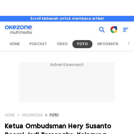
Scroll kebawah untuk membaca artikel
HOME
PODCAST
VIDEO
FOTO
INFOGRAFIS
TV
Advertisement
HOME
MULTIMEDIA
FOTO
Ketua Ombudsman Hery Susanto