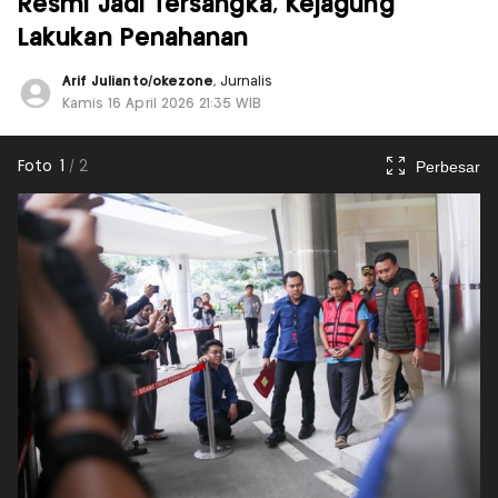
Resmi Jadi Tersangka, Kejagung
Lakukan Penahanan
Arif Julianto/okezone
, Jurnalis
Kamis 16 April 2026 21:35 WIB
Perbesar
Foto
1
/
2