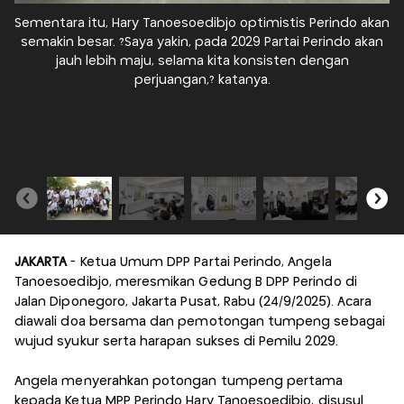
Sementara itu, Hary Tanoesoedibjo optimistis Perindo akan
Se
semakin besar. ?Saya yakin, pada 2029 Partai Perindo akan
s
jauh lebih maju, selama kita konsisten dengan
perjuangan,? katanya.
JAKARTA
- Ketua Umum DPP Partai Perindo, Angela
Tanoesoedibjo, meresmikan Gedung B DPP Perindo di
Jalan Diponegoro, Jakarta Pusat, Rabu (24/9/2025). Acara
diawali doa bersama dan pemotongan tumpeng sebagai
wujud syukur serta harapan sukses di Pemilu 2029.
Angela menyerahkan potongan tumpeng pertama
kepada Ketua MPP Perindo Hary Tanoesoedibjo, disusul