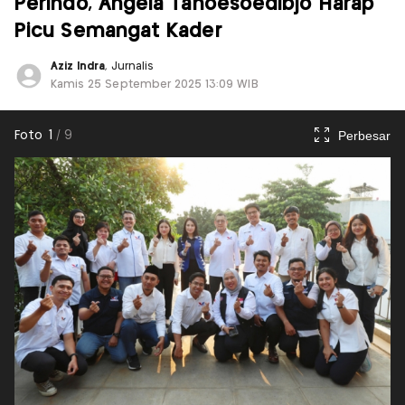
Perindo, Angela Tanoesoedibjo Harap
Picu Semangat Kader
Aziz Indra
, Jurnalis
Kamis 25 September 2025 13:09 WIB
Perbesar
Foto
1
/
9