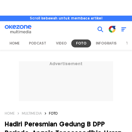
Scroll kebawah untuk membaca artikel
HOME
PODCAST
VIDEO
FOTO
INFOGRAFIS
TV
Advertisement
HOME
MULTIMEDIA
FOTO
Hadiri Peresmian Gedung B DPP