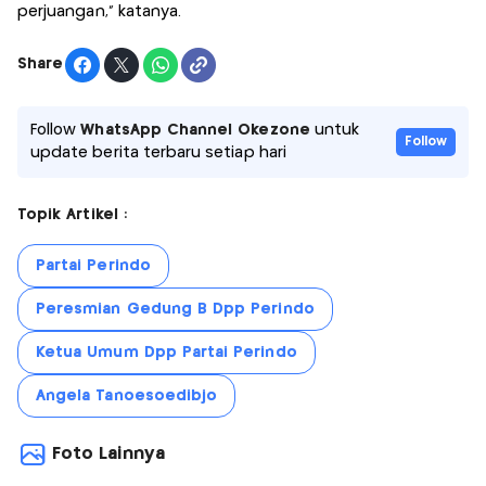
perjuangan,” katanya.
Share
Follow
WhatsApp Channel Okezone
untuk
Follow
update berita terbaru setiap hari
Topik Artikel :
Partai Perindo
Peresmian Gedung B Dpp Perindo
Ketua Umum Dpp Partai Perindo
Angela Tanoesoedibjo
Foto Lainnya