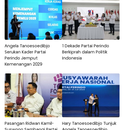
Angela Tanoesoedibjo
1 Dekade Partai Perindo
Serukan Kader Partai
Berkiprah dalam Politik
Perindo Jemput
Indonesia
Kemenangan 2029
Pasangan Ridwan Kamil-
Hary Tanoesoedibjo Tunjuk
Suswono Sambangi Partai
Angela Tanoesoedibjo