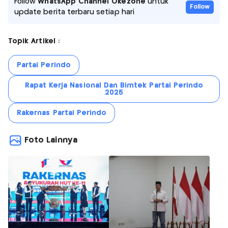
Follow
WhatsApp Channel Okezone
untuk
Follow
update berita terbaru setiap hari
Topik Artikel :
Partai Perindo
Rapat Kerja Nasional Dan Bimtek Partai Perindo
2025
Rakernas Partai Perindo
Foto Lainnya