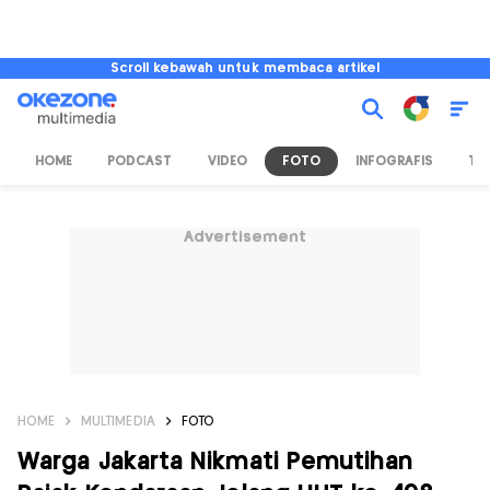
Scroll kebawah untuk membaca artikel
HOME
PODCAST
VIDEO
FOTO
INFOGRAFIS
TV
Advertisement
HOME
MULTIMEDIA
FOTO
Warga Jakarta Nikmati Pemutihan