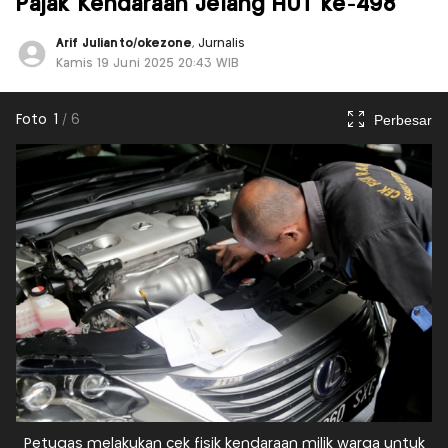
Pajak Kendaraan Jelang HUT ke-498
Arif Julianto/okezone
, Jurnalis
Kamis 19 Juni 2025 20:43 WIB
Perbesar
Foto
1
/
6
Petugas melakukan cek fisik kendaraan milik warga untuk
P