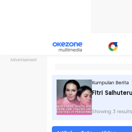
Advertisement
Kumpulan Berita
Fitri Salhuter
Showing 3 result