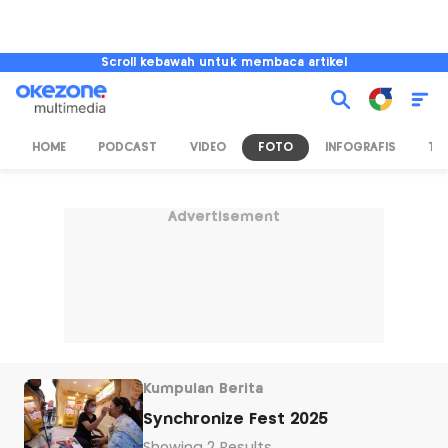
Scroll kebawah untuk membaca artikel
HOME
PODCAST
VIDEO
FOTO
INFOGRAFIS
TV
Advertisement
Kumpulan Berita
Synchronize Fest 2025