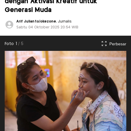
dengan Aktivasi Kreatif untuk
Generasi Muda
Arif Julianto/okezone
, Jurnalis
Sabtu 04 Oktober 2025 20:54 WIB
Perbesar
Foto
1
/
5