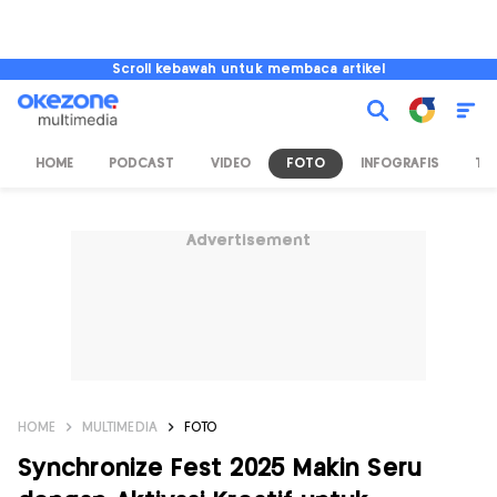
Scroll kebawah untuk membaca artikel
HOME
PODCAST
VIDEO
FOTO
INFOGRAFIS
TV
Advertisement
HOME
MULTIMEDIA
FOTO
Synchronize Fest 2025 Makin Seru