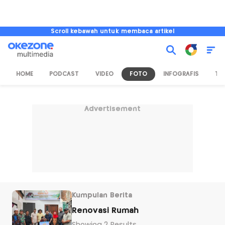
Scroll kebawah untuk membaca artikel
HOME
PODCAST
VIDEO
FOTO
INFOGRAFIS
TV
Advertisement
Kumpulan Berita
Renovasi Rumah