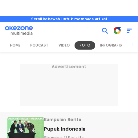
Scroll kebawah untuk membaca artikel
HOME
PODCAST
VIDEO
FOTO
INFOGRAFIS
TV
Advertisement
Kumpulan Berita
Pupuk Indonesia