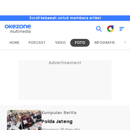
Scroll kebawah untuk membaca artikel
HOME
PODCAST
VIDEO
FOTO
INFOGRAFIS
TV
Advertisement
Kumpulan Berita
Polda Jateng