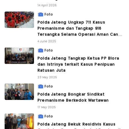
14 April 2026
Foto
Polda Jateng Ungkap 711 Kasus
Premanisme dan Tangkap 916
Tersangka Selama Operasi Aman Candi
2025
4 June 2025
Foto
Polda Jateng Tangkap Ketua PP Blora
dan Istrinya terkait Kasus Penipuan
Ratusan Juta
23 May 2025
Foto
Polda Jateng Bongkar Sindikat
Premanisme Berkedok Wartawan
17 May 2025
Foto
Polda Jateng Bekuk Residivis Kasus