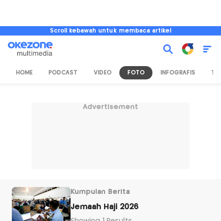
Scroll kebawah untuk membaca artikel
HOME
PODCAST
VIDEO
FOTO
INFOGRAFIS
TV
Advertisement
Kumpulan Berita
Jemaah Haji 2026