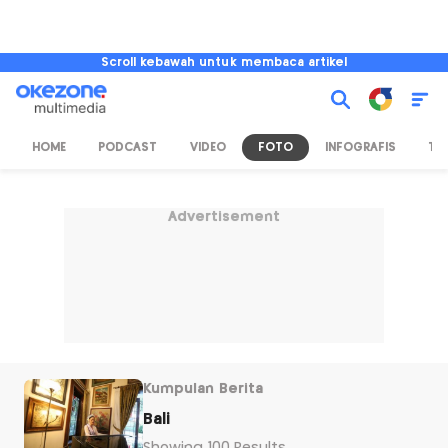
Scroll kebawah untuk membaca artikel
HOME
PODCAST
VIDEO
FOTO
INFOGRAFIS
TV
Advertisement
Kumpulan Berita
Bali