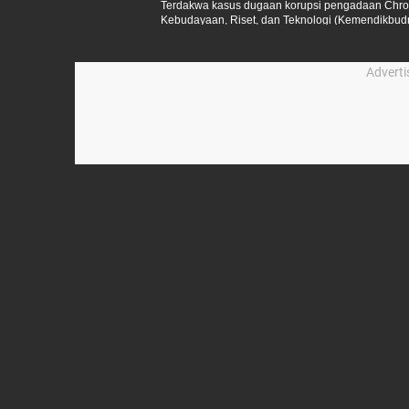
Terdakwa kasus dugaan korupsi pengadaan Chro
Kebudayaan, Riset, dan Teknologi (Kemendikbudr
pembacaan putusan di Pengadilan Tindak Pidana Ko
Advert