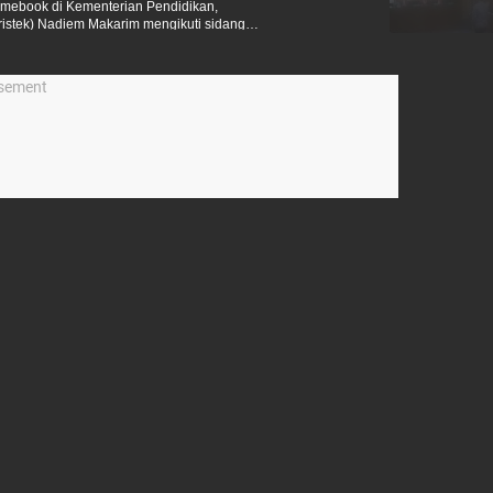
mebook di Kementerian Pendidikan,
istek) Nadiem Makarim mengikuti sidang
rupsi (Tipikor), Jakarta, Selasa (30/6/2026).
isement