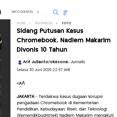
INFOGRAFIS
TV STREAMING
RADIO
HOME
MULTIMEDIA
FOTO
Sidang Putusan Kasus
Chromebook, Nadiem Makarim
Divonis 10 Tahun
Arif Julianto/okezone,
Jurnalis
Selasa 30 Juni 2026 22:57 WIB
A
A
A
JAKARTA
- Terdakwa kasus dugaan korupsi
pengadaan Chromebook di Kementerian
Pendidikan, Kebudayaan, Riset, dan Teknologi
(Kemendikbudristek) Nadiem Makarim mengikuti