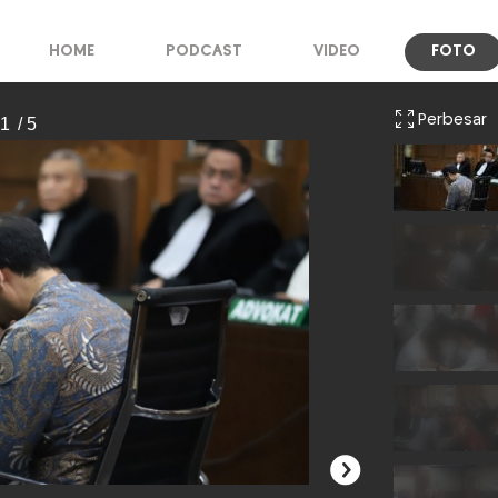
HOME
PODCAST
VIDEO
FOTO
Perbesar
 1
/ 5