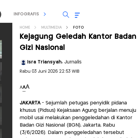
INFOGRAFIS
TV STREAMING
RADIO
HOME
MULTIMEDIA
FOTO
Kejagung Geledah Kantor Badan
Gizi Nasional
Isra Triansyah,
Jurnalis
Rabu 03 Juni 2026 22:53 WIB
A
A
A
JAKARTA
- Sejumlah petugas penyidik pidana
khusus (Pidsus) Kejaksaan Agung berjalan menuju
mobil usai melakukan penggeledahan di Kantor
Badan Gizi Nasional (BGN), Jakarta, Rabu
(3/6/2026). Dalam penggeledahan tersebut