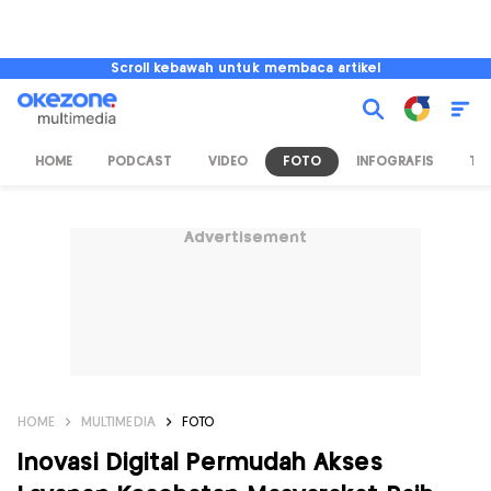
Scroll kebawah untuk membaca artikel
HOME
PODCAST
VIDEO
FOTO
INFOGRAFIS
TV
Advertisement
HOME
MULTIMEDIA
FOTO
Inovasi Digital Permudah Akses