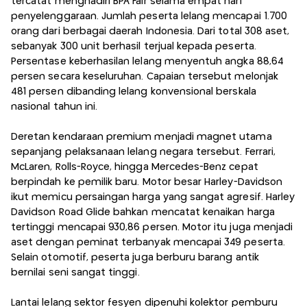
tercatat menghadiri BPA Fair selama empat hari
penyelenggaraan. Jumlah peserta lelang mencapai 1.700
orang dari berbagai daerah Indonesia. Dari total 308 aset,
sebanyak 300 unit berhasil terjual kepada peserta.
Persentase keberhasilan lelang menyentuh angka 88,64
persen secara keseluruhan. Capaian tersebut melonjak
481 persen dibanding lelang konvensional berskala
nasional tahun ini.
Deretan kendaraan premium menjadi magnet utama
sepanjang pelaksanaan lelang negara tersebut. Ferrari,
McLaren, Rolls-Royce, hingga Mercedes-Benz cepat
berpindah ke pemilik baru. Motor besar Harley-Davidson
ikut memicu persaingan harga yang sangat agresif. Harley
Davidson Road Glide bahkan mencatat kenaikan harga
tertinggi mencapai 930,86 persen. Motor itu juga menjadi
aset dengan peminat terbanyak mencapai 349 peserta.
Selain otomotif, peserta juga berburu barang antik
bernilai seni sangat tinggi.
Lantai lelang sektor fesyen dipenuhi kolektor pemburu