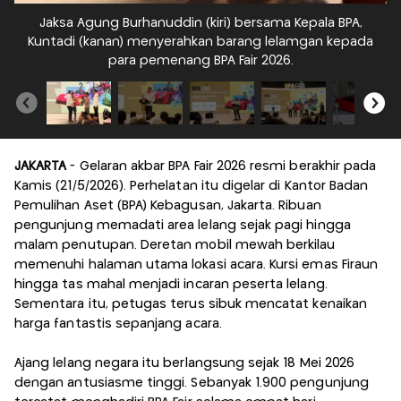
Jaksa Agung Burhanuddin (kiri) bersama Kepala BPA,
Pe
Kuntadi (kanan) menyerahkan barang lelamgan kepada
para pemenang BPA Fair 2026.
JAKARTA
- Gelaran akbar BPA Fair 2026 resmi berakhir pada
Kamis (21/5/2026). Perhelatan itu digelar di Kantor Badan
Pemulihan Aset (BPA) Kebagusan, Jakarta. Ribuan
pengunjung memadati area lelang sejak pagi hingga
malam penutupan. Deretan mobil mewah berkilau
memenuhi halaman utama lokasi acara. Kursi emas Firaun
hingga tas mahal menjadi incaran peserta lelang.
Sementara itu, petugas terus sibuk mencatat kenaikan
harga fantastis sepanjang acara.
Ajang lelang negara itu berlangsung sejak 18 Mei 2026
dengan antusiasme tinggi. Sebanyak 1.900 pengunjung