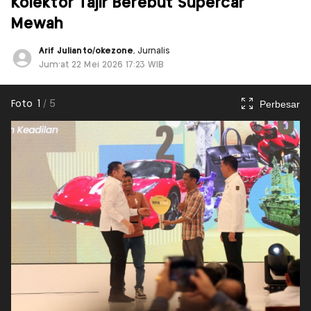
Kolektor Tajir Berebut Supercar
Mewah
Arif Julianto/okezone
, Jurnalis
Jum'at 22 Mei 2026 17:23 WIB
Perbesar
Foto
1
/
5