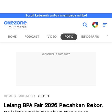
Scroll kebawah untuk membaca artikel
HOME
PODCAST
VIDEO
FOTO
INFOGRAFIS
TV
Advertisement
HOME
MULTIMEDIA
FOTO
Lelang BPA Fair 2026 Pecahkan Rekor,