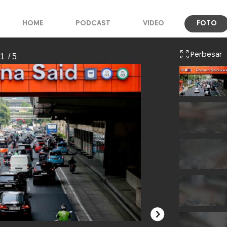
HOME
PODCAST
VIDEO
FOTO
Perbesar
 1
/ 5