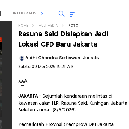
INFOGRAFIS
TV STREAMING
RADIO
HOME
MULTIMEDIA
FOTO
Rasuna Said Disiapkan Jadi
Lokasi CFD Baru Jakarta
Aldhi Chandra Setiawan,
Jurnalis
Sabtu 09 Mei 2026 19:21 WIB
A
A
A
JAKARTA
- Sejumlah kendaraan melintas di
kawasan Jalan H.R. Rasuna Said, Kuningan, Jakarta
Selatan, Jumat (8/5/2026).
Pemerintah Provinsi (Pemprov) DKI Jakarta