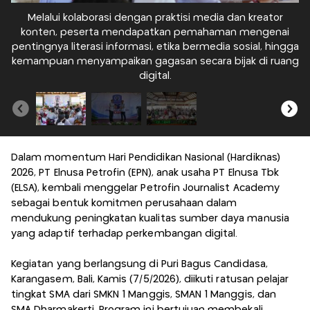
Melalui kolaborasi dengan praktisi media dan kreator
konten, peserta mendapatkan pemahaman mengenai
pentingnya literasi informasi, etika bermedia sosial, hingga
pe
kemampuan menyampaikan gagasan secara bijak di ruang
k
digital.
Dalam momentum Hari Pendidikan Nasional (Hardiknas)
2026, PT Elnusa Petrofin (EPN), anak usaha PT Elnusa Tbk
(ELSA), kembali menggelar Petrofin Journalist Academy
sebagai bentuk komitmen perusahaan dalam
mendukung peningkatan kualitas sumber daya manusia
yang adaptif terhadap perkembangan digital.
Kegiatan yang berlangsung di Puri Bagus Candidasa,
Karangasem, Bali, Kamis (7/5/2026), diikuti ratusan pelajar
tingkat SMA dari SMKN 1 Manggis, SMAN 1 Manggis, dan
SMA Dharmakerti. Program ini bertujuan membekali