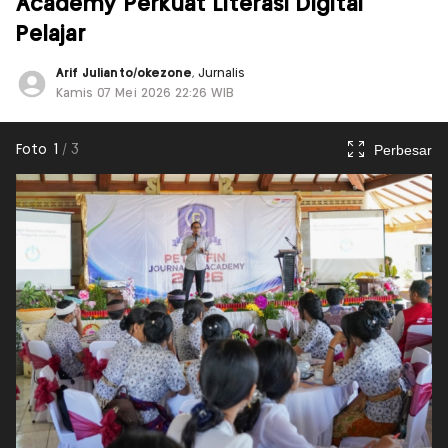
Academy Perkuat Literasi Digital
Pelajar
Arif Julianto/okezone
, Jurnalis
Kamis 07 Mei 2026 22:26 WIB
Perbesar
Foto
1
/
3