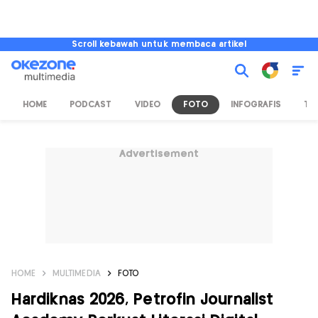
Scroll kebawah untuk membaca artikel
HOME
PODCAST
VIDEO
FOTO
INFOGRAFIS
TV
Advertisement
HOME
MULTIMEDIA
FOTO
Hardiknas 2026, Petrofin Journalist