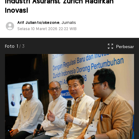
Industri Asuransi, Zurich Hadirkan
Inovasi
Arif Julianto/okezone
, Jurnalis
Selasa 10 Maret 2026 22:22 WIB
Perbesar
Foto
1
/
3