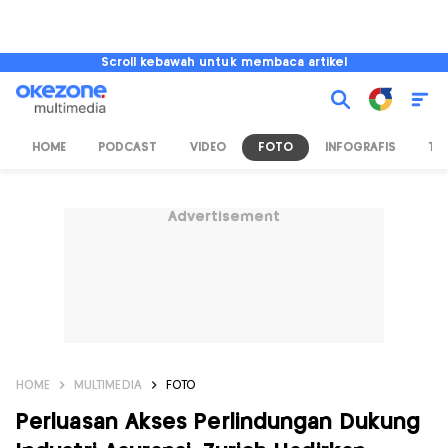
Scroll kebawah untuk membaca artikel
HOME
PODCAST
VIDEO
FOTO
INFOGRAFIS
TV
Advertisement
HOME
MULTIMEDIA
FOTO
Perluasan Akses Perlindungan Dukung