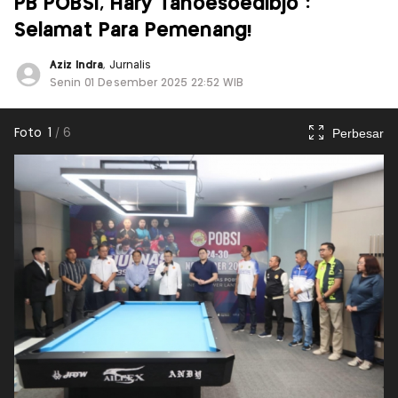
PB POBSI, Hary Tanoesoedibjo :
Selamat Para Pemenang!
Aziz Indra
, Jurnalis
Senin 01 Desember 2025 22:52 WIB
Perbesar
Foto
1
/
6