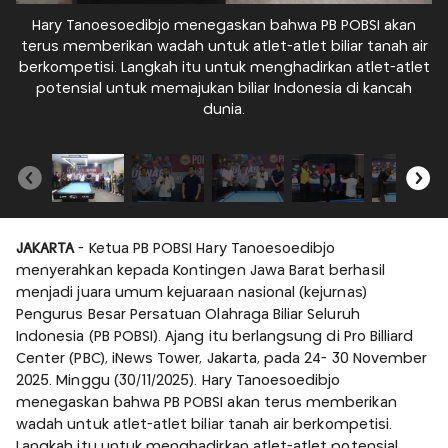
Hary Tanoesoedibjo menegaskan bahwa PB POBSI akan
terus memberikan wadah untuk atlet-atlet biliar tanah air
t
berkompetisi. Langkah itu untuk menghadirkan atlet-atlet
b
potensial untuk memajukan biliar Indonesia di kancah
dunia.
JAKARTA
- Ketua PB POBSI Hary Tanoesoedibjo
menyerahkan kepada Kontingen Jawa Barat berhasil
menjadi juara umum kejuaraan nasional (kejurnas)
Pengurus Besar Persatuan Olahraga Biliar Seluruh
Indonesia (PB POBSI). Ajang itu berlangsung di Pro Billiard
Center (PBC), iNews Tower, Jakarta, pada 24- 30 November
2025. Minggu (30/11/2025). Hary Tanoesoedibjo
menegaskan bahwa PB POBSI akan terus memberikan
wadah untuk atlet-atlet biliar tanah air berkompetisi.
Langkah itu untuk menghadirkan atlet-atlet potensial