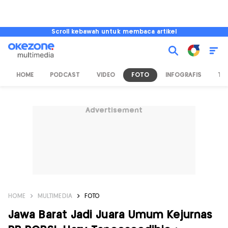
Scroll kebawah untuk membaca artikel
HOME
PODCAST
VIDEO
FOTO
INFOGRAFIS
TV
Advertisement
HOME
MULTIMEDIA
FOTO
Jawa Barat Jadi Juara Umum Kejurnas