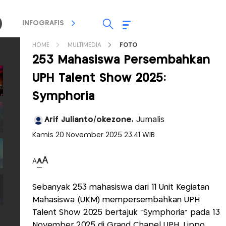
INFOGRAFIS
TV STREAMING
RADIO
HOME
MULTIMEDIA
FOTO
253 Mahasiswa Persembahkan
UPH Talent Show 2025:
Symphoria
Arif Julianto/okezone,
Jurnalis
Kamis 20 November 2025 23:41 WIB
A
A
A
Sebanyak 253 mahasiswa dari 11 Unit Kegiatan
Mahasiswa (UKM) mempersembahkan UPH
Talent Show 2025 bertajuk “Symphoria” pada 13
November 2025 di Grand Chapel UPH, Lippo