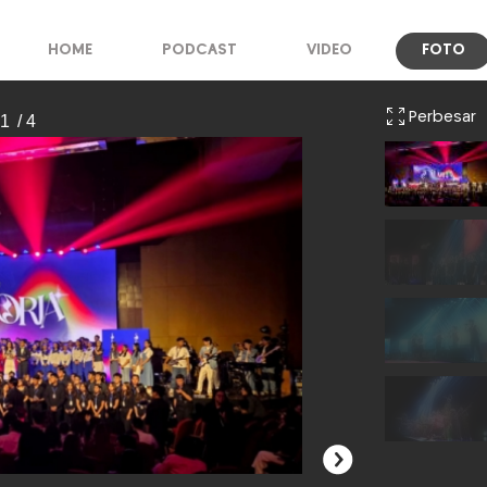
HOME
PODCAST
VIDEO
FOTO
Perbesar
 1
/ 4