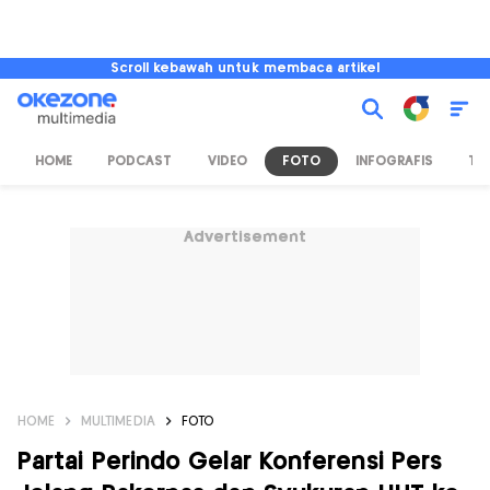
Scroll kebawah untuk membaca artikel
HOME
PODCAST
VIDEO
FOTO
INFOGRAFIS
TV
Advertisement
HOME
MULTIMEDIA
FOTO
Partai Perindo Gelar Konferensi Pers