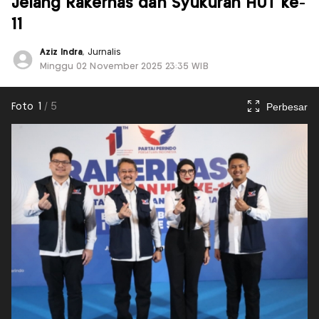
Jelang Rakernas dan Syukuran HUT ke-
11
Aziz Indra
, Jurnalis
Minggu 02 November 2025 23:35 WIB
Perbesar
Foto
1
/
5