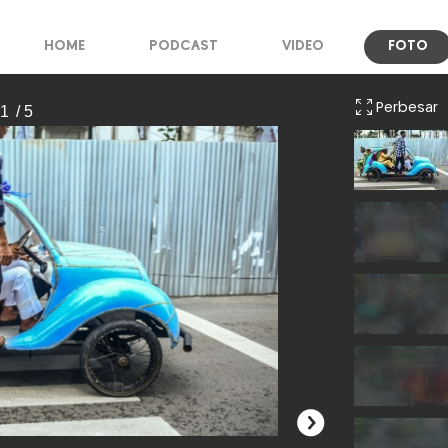
HOME
PODCAST
VIDEO
FOTO
Perbesar
 1
/ 5