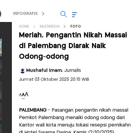
INFOGRAFIS
TV STREAMING
RADIO
HOME
MULTIMEDIA
FOTO
Meriah, Pengantin Nikah Massal
di Palembang Diarak Naik
Odong-odong
Mushaful Imam,
Jurnalis
Jum'at 03 Oktober 2025 20:15 WIB
A
A
A
PALEMBANG
- Pasangan pengantin nikah massal
Pemkot Palembang menaiki odong odong dari
Kantor wali kota menuju lokasi resepsi pernikahn
di Hotel Swarna Dwipa, Kamis (2/10/2025)