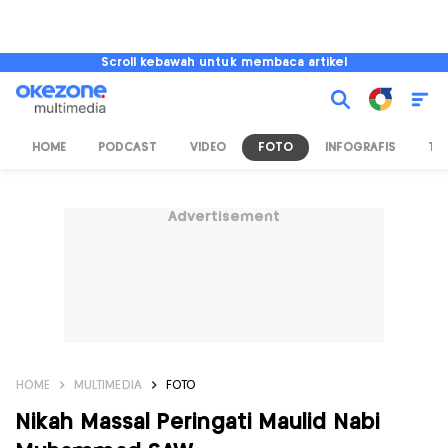
Scroll kebawah untuk membaca artikel
HOME
PODCAST
VIDEO
FOTO
INFOGRAFIS
TV
Advertisement
HOME
MULTIMEDIA
FOTO
Nikah Massal Peringati Maulid Nabi