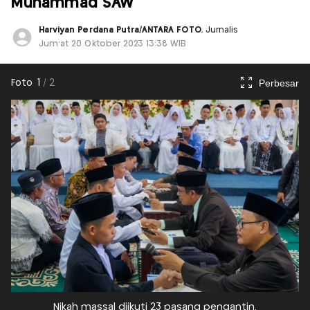
Muhammad SAW
Harviyan Perdana Putra/ANTARA FOTO
, Jurnalis
Jum'at 20 Oktober 2023 13:38 WIB
Perbesar
Foto
1
/
2
Nikah massal diikuti 23 pasang pengantin.