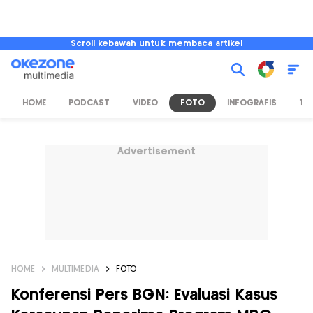
Scroll kebawah untuk membaca artikel
HOME
PODCAST
VIDEO
FOTO
INFOGRAFIS
TV
Advertisement
HOME
MULTIMEDIA
FOTO
Konferensi Pers BGN: Evaluasi Kasus