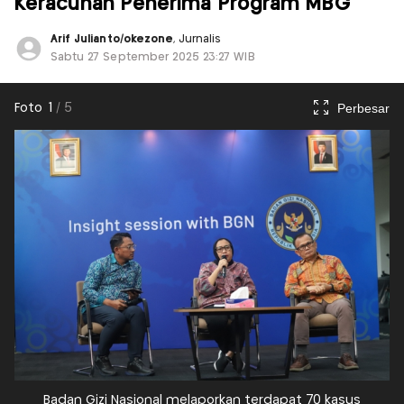
Keracunan Penerima Program MBG
Arif Julianto/okezone
, Jurnalis
Sabtu 27 September 2025 23:27 WIB
Perbesar
Foto
1
/
5
Badan Gizi Nasional melaporkan terdapat 70 kasus