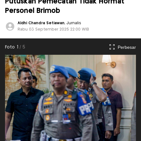
Putuskan Pemecatan Tidak Hormat
Personel Brimob
Aldhi Chandra Setiawan
, Jurnalis
Rabu 03 September 2025 22:00 WIB
Perbesar
Foto
1
/
5