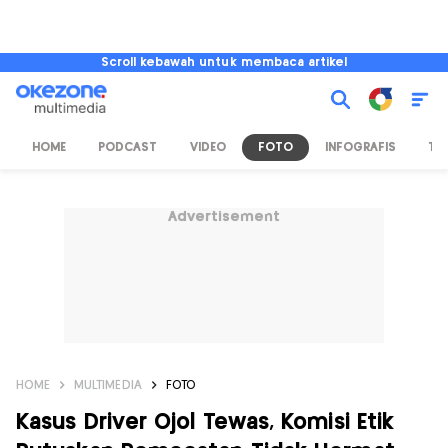
Scroll kebawah untuk membaca artikel
HOME
PODCAST
VIDEO
FOTO
INFOGRAFIS
TV
Advertisement
HOME
MULTIMEDIA
FOTO
Kasus Driver Ojol Tewas, Komisi Etik