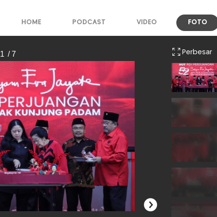
HOME
PODCAST
VIDEO
FOTO
Perbesar
 1
/ 7