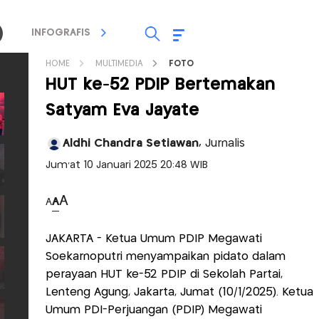
INFOGRAFIS
TV STREAMING
RADIO
HOME
MULTIMEDIA
FOTO
HUT ke-52 PDIP Bertemakan
Satyam Eva Jayate
Aldhi Chandra Setiawan,
Jurnalis
Jum'at 10 Januari 2025 20:48 WIB
A
A
A
JAKARTA - Ketua Umum PDIP Megawati
Soekarnoputri menyampaikan pidato dalam
perayaan HUT ke-52 PDIP di Sekolah Partai,
Lenteng Agung, Jakarta, Jumat (10/1/2025). Ketua
Umum PDI-Perjuangan (PDIP) Megawati