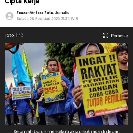
Cipta Kerja
Fauzan/Antara Foto
, Jurnalis
Selasa 28 Februari 2023 21:34 WIB
Perbesar
Foto
1
/
3
Sejumlah buruh mengikuti aksi unjuk rasa di depan