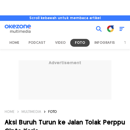
Scroll kebawah untuk membaca artikel
HOME
PODCAST
VIDEO
FOTO
INFOGRAFIS
TV
Advertisement
HOME
MULTIMEDIA
FOTO
Aksi Buruh Turun ke Jalan Tolak Perppu