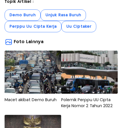
Topik Artikel :
Demo Buruh
Unjuk Rasa Buruh
Perppu Uu Cipta Kerja
Uu Ciptaker
Foto Lainnya
Macet akibat Demo Buruh
Polemik Perppu UU Cipta
Kerja Nomor 2 Tahun 2022