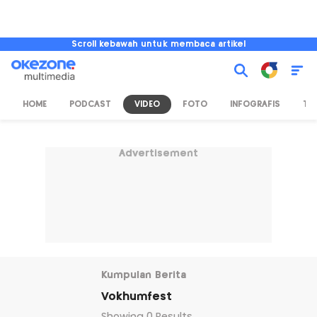
Scroll kebawah untuk membaca artikel
HOME
PODCAST
VIDEO
FOTO
INFOGRAFIS
TV
Advertisement
Kumpulan Berita
Vokhumfest