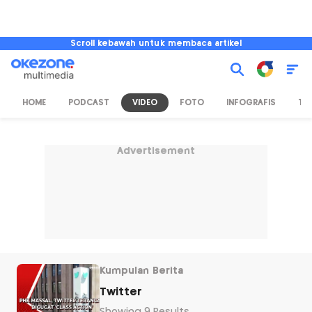
Scroll kebawah untuk membaca artikel
HOME
PODCAST
VIDEO
FOTO
INFOGRAFIS
TV
Advertisement
Kumpulan Berita
Twitter