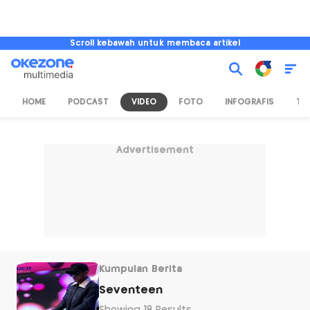
Scroll kebawah untuk membaca artikel
HOME
PODCAST
VIDEO
FOTO
INFOGRAFIS
TV
Advertisement
Kumpulan Berita
Seventeen