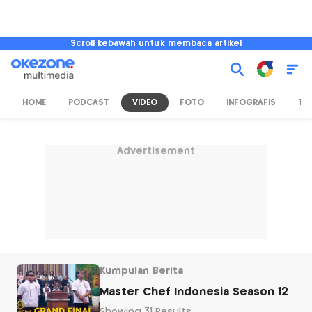
Scroll kebawah untuk membaca artikel
HOME
PODCAST
VIDEO
FOTO
INFOGRAFIS
TV
Advertisement
Kumpulan Berita
Master Chef Indonesia Season 12