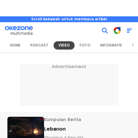
Scroll kebawah untuk membaca artikel
HOME
PODCAST
VIDEO
FOTO
INFOGRAFIS
TV
Advertisement
Kumpulan Berita
Lebanon