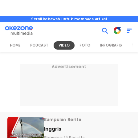
Scroll kebawah untuk membaca artikel
HOME
PODCAST
VIDEO
FOTO
INFOGRAFIS
TV
Advertisement
Kumpulan Berita
Inggris