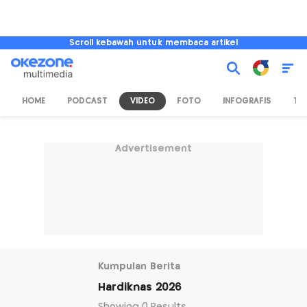
Scroll kebawah untuk membaca artikel
HOME
PODCAST
VIDEO
FOTO
INFOGRAFIS
TV
Advertisement
Kumpulan Berita
Hardiknas 2026