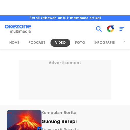
Scroll kebawah untuk membaca artikel
HOME
PODCAST
VIDEO
FOTO
INFOGRAFIS
TV
Advertisement
Kumpulan Berita
Gunung Berapi