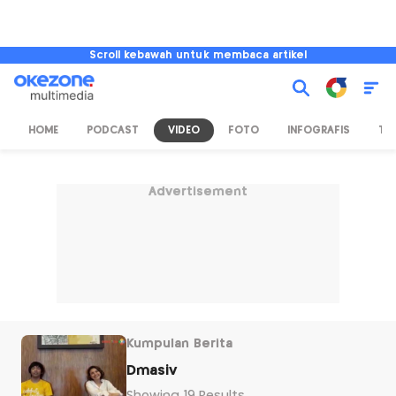
Scroll kebawah untuk membaca artikel
HOME
PODCAST
VIDEO
FOTO
INFOGRAFIS
TV
Advertisement
Kumpulan Berita
Dmasiv