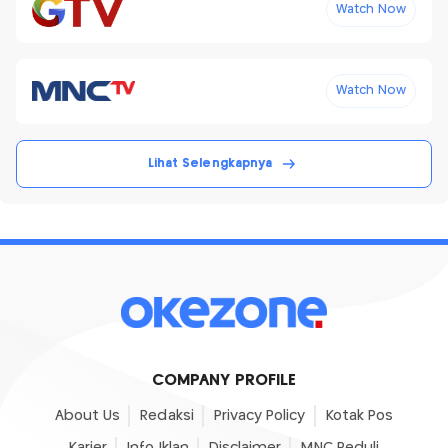
Watch Now
Watch Now
Lihat Selengkapnya
COMPANY PROFILE
About Us
Redaksi
Privacy Policy
Kotak Pos
Karier
Info Iklan
Disclaimer
MNC Peduli