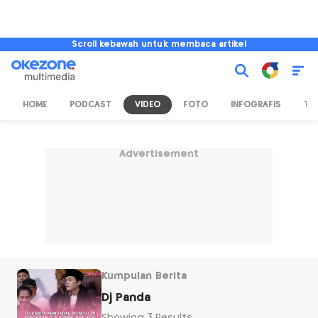
Scroll kebawah untuk membaca artikel
HOME
PODCAST
VIDEO
FOTO
INFOGRAFIS
TV
Advertisement
Kumpulan Berita
Dj Panda