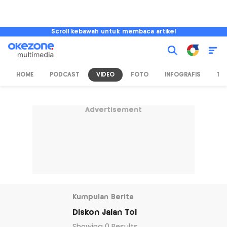
Scroll kebawah untuk membaca artikel
HOME
PODCAST
VIDEO
FOTO
INFOGRAFIS
TV
Advertisement
Kumpulan Berita
Diskon Jalan Tol