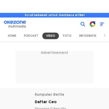
Scroll kebawah untuk membaca artikel
HOME
PODCAST
VIDEO
FOTO
INFOGRAFIS
TV
Advertisement
Kumpulan Berita
Daftar Ceo